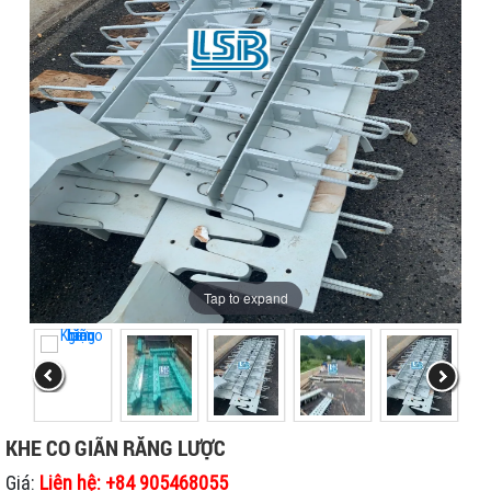
Tap to expand
KHE CO GIÃN RĂNG LƯỢC
Giá:
Liên hệ:
+84 905468055