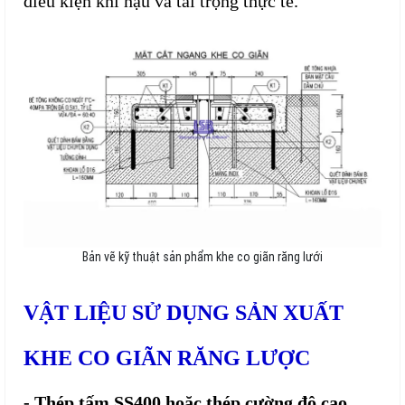
điều kiện khí hậu và tải trọng thực tế.
Bản vẽ kỹ thuật sản phẩm khe co giãn răng lưới
VẬT LIỆU SỬ DỤNG SẢN XUẤT
KHE CO GIÃN RĂNG LƯỢC
- Thép tấm SS400 hoặc thép cường độ cao