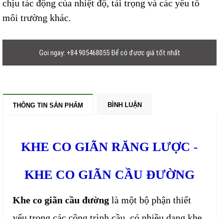
chịu tác động của nhiệt độ, tải trọng và các yếu tố
môi trường khác.
Gọi ngay: +84 905468055 Để có được giá tốt nhất
BÌNH LUẬN
THÔNG TIN SẢN PHẨM
KHE CO GIÃN RĂNG LƯỢC
-
KHE CO GIÃN CẦU ĐƯỜNG
Khe co giãn cầu đường
là một bộ phận thiết
yếu trong các công trình cầu, có nhiều dạng khe