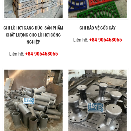
GHI LÒ HƠI GANG ĐÚC: SẢN PHẨM
GHI BẢO VỆ GỐC CÂY
CHẤT LƯỢNG CHO LÒ HƠI CÔNG
+84 905468055
Liên hệ:
NGHIỆP
+84 905468055
Liên hệ: