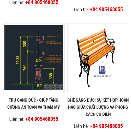
+84 905468055
Liên hệ:
+84 905468055
Liên hệ:
TRỤ GANG ĐÚC - GIÚP TĂNG
GHẾ GANG ĐÚC: SỰ KẾT HỢP HOÀN
CƯỜNG AN TOÀN VÀ THẨM MỸ
HẢO GIỮA CHẤT LƯỢNG VÀ PHONG
CÁCH CỔ ĐIỂN
+84 905468055
Liên hệ:
+84 905468055
Liên hệ: