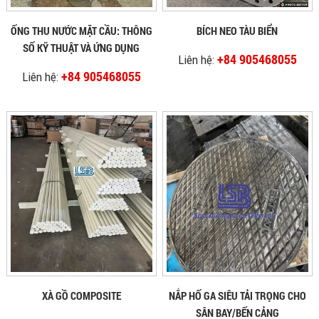
ỐNG THU NƯỚC MẶT CẦU: THÔNG
BÍCH NEO TÀU BIỂN
SỐ KỸ THUẬT VÀ ỨNG DỤNG
+84 905468055
Liên hệ:
+84 905468055
Liên hệ:
XÀ GỒ COMPOSITE
NẮP HỐ GA SIÊU TẢI TRỌNG CHO
SÂN BAY/BẾN CẢNG