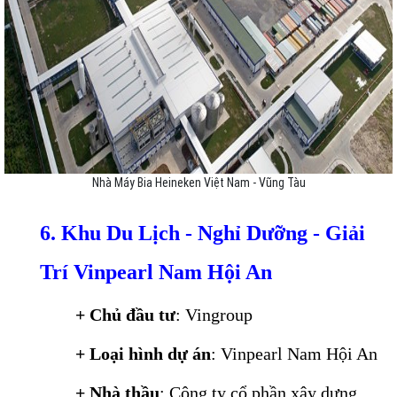
Nhà Máy Bia Heineken Việt Nam - Vũng Tàu
6. Khu Du Lịch - Nghỉ Dưỡng - Giải
Trí Vinpearl Nam Hội An
+ Chủ đầu tư
: Vingroup
+ Loại hình dự án
: Vinpearl Nam Hội An
+ Nhà thầu
: Công ty cổ phần xây dựng