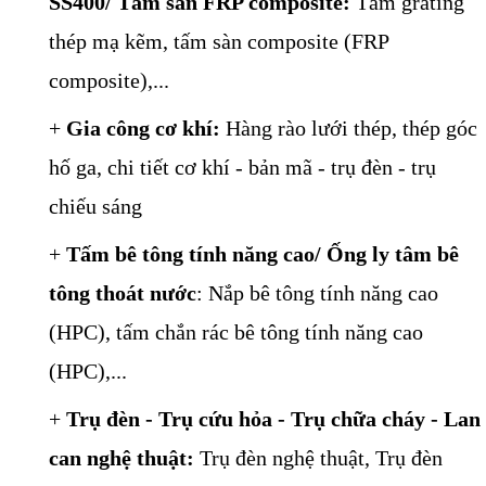
SS400/ Tấm sàn FRP composite:
Tấm grating
thép mạ kẽm
,
tấm sàn composite (FRP
composite)
,...
+
Gia công cơ khí:
Hàng rào lưới thép
,
thép góc
hố ga
,
chi tiết cơ khí - bản mã - trụ đèn - trụ
chiếu sáng
+
Tấm bê tông tính năng cao/ Ống ly tâm bê
tông thoát nước
:
Nắp bê tông tính năng cao
(HPC)
,
tấm chắn rác bê tông tính năng cao
(HPC)
,...
+
Trụ đèn - Trụ cứu hỏa - Trụ chữa cháy - Lan
can nghệ thuật:
Trụ đèn nghệ thuật
, Trụ đèn