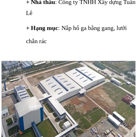
+ Nhà thầu
: Công ty TNHH Xây dựng Tuấn
Lê
+ Hạng mục
: Nắp hố ga bằng gang, lưới
chắn rác