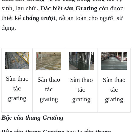
sinh, lau chùi. Đăc biệt
sàn Grating
còn được
thiết kế
chống trượt
, rất an toàn cho người sử
dụng.
Sàn thao
Sàn thao
Sàn thao
Sàn thao
tác
tác
tác
tác
grating
grating
grating
grating
Bậc cầu thang Grating
Bậc cầu thang Grating
hay là
cầu thang