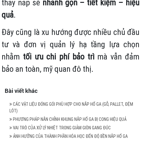
thay nắp sẽ
nhanh gọn – tiết kiệm – hiệu
quả
.
Đây cũng là xu hướng được nhiều chủ đầu
tư và đơn vị quản lý hạ tầng lựa chọn
nhằm
tối ưu chi phí bảo trì
mà vẫn đảm
bảo an toàn, mỹ quan đô thị.
Bài viết khác
CÁC VẬT LIỆU ĐÓNG GÓI PHÙ HỢP CHO NẮP HỐ GA (GỖ, PALLET, ĐỆM
LÓT)
PHƯƠNG PHÁP NẮN CHỈNH KHUNG NẮP HỐ GA BỊ CONG HIỆU QUẢ
VAI TRÒ CỦA XỬ LÝ NHIỆT TRONG GIẢM GIÒN GANG ĐÚC
ẢNH HƯỞNG CỦA THÀNH PHẦN HÓA HỌC ĐẾN ĐỘ BỀN NẮP HỐ GA