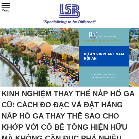
KINH NGHIỆM THAY THẾ NẮP HỐ GA
CŨ: CÁCH ĐO ĐẠC VÀ ĐẶT HÀNG
NẮP HỐ GA THAY THẾ SAO CHO
KHỚP VỚI CỔ BÊ TÔNG HIỆN HỮU
MÀ KHÔNG CẦN ĐỤC PHÁ NHIỀU.