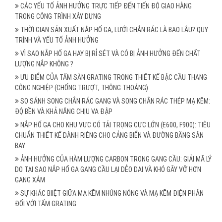
CÁC YẾU TỐ ẢNH HƯỞNG TRỰC TIẾP ĐẾN TIẾN ĐỘ GIAO HÀNG
TRONG CÔNG TRÌNH XÂY DỰNG
THỜI GIAN SẢN XUẤT NẮP HỐ GA, LƯỚI CHẮN RÁC LÀ BAO LÂU? QUY
TRÌNH VÀ YẾU TỐ ẢNH HƯỞNG
VÌ SAO NẮP HỐ GA HAY BỊ RỈ SÉT VÀ CÓ BỊ ẢNH HƯỞNG ĐẾN CHẤT
LƯỢNG NẮP KHÔNG ?
ƯU ĐIỂM CỦA TẤM SÀN GRATING TRONG THIẾT KẾ BẬC CẦU THANG
CÔNG NGHIỆP (CHỐNG TRƯỢT, THÔNG THOÁNG)
SO SÁNH SONG CHẮN RÁC GANG VÀ SONG CHẮN RÁC THÉP MẠ KẼM:
ĐỘ BỀN VÀ KHẢ NĂNG CHỊU VA ĐẬP
NẮP HỐ GA CHO KHU VỰC CÓ TẢI TRỌNG CỰC LỚN (E600, F900): TIÊU
CHUẨN THIẾT KẾ DÀNH RIÊNG CHO CẢNG BIỂN VÀ ĐƯỜNG BĂNG SÂN
BAY
ẢNH HƯỞNG CỦA HÀM LƯỢNG CARBON TRONG GANG CẦU: GIẢI MÃ LÝ
DO TẠI SAO NẮP HỐ GA GANG CẦU LẠI DẺO DAI VÀ KHÓ GÃY VỠ HƠN
GANG XÁM
SỰ KHÁC BIIỆT GIỮA MẠ KẼM NHÚNG NÓNG VÀ MẠ KẼM ĐIỆN PHÂN
ĐỐI VỚI TẤM GRATING