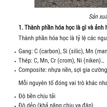
Sản xuấ
1. Thành phần hóa học là gì và ảnh
Thành phần hóa học là tỷ lệ các nguyê
Gang: C (carbon), Si (silic), Mn (ma
Thép: C, Mn, Cr (crom), Ni (niken)…
Composite: nhựa nền, sợi gia cường
Mỗi nguyên tố đóng vai trò khác nha
Độ bền chịu tải
Độ dẻo (khả năng chịu va đập)