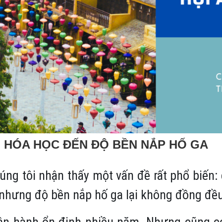
 HÓA HỌC ĐẾN ĐỘ BỀN NẮP HỐ GA
húng tôi nhận thấy một vấn đề rất phổ biến
 nhưng độ bền nắp hố ga lại không đồng đề
, vận hành ổn định nhiều năm. Nhưng cũng 