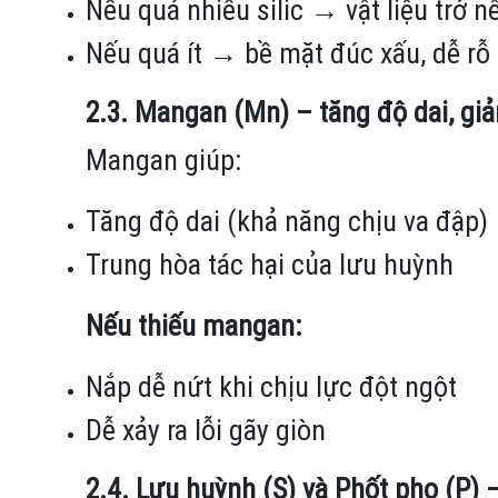
Nếu quá nhiều silic → vật liệu trở n
Nếu quá ít → bề mặt đúc xấu, dễ rỗ 
2.3. Mangan (Mn) – tăng độ dai, gi
Mangan giúp:
Tăng độ dai (khả năng chịu va đập)
Trung hòa tác hại của lưu huỳnh
Nếu thiếu mangan:
Nắp dễ nứt khi chịu lực đột ngột
Dễ xảy ra lỗi gãy giòn
2.4. Lưu huỳnh (S) và Phốt pho (P) 