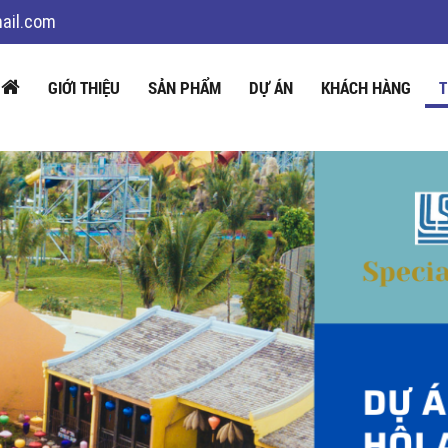
ail.com
GIỚI THIỆU
SẢN PHẨM
DỰ ÁN
KHÁCH HÀNG
T