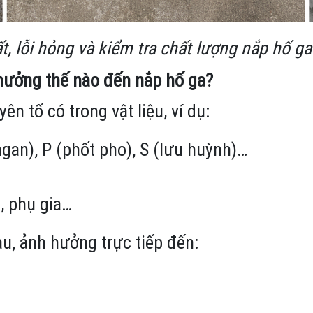
t, lỗi hỏng và kiểm tra chất lượng nắp hố ga
 hưởng thế nào đến nắp hố ga?
n tố có trong vật liệu, ví dụ:
ngan), P (phốt pho), S (lưu huỳnh)…
, phụ gia…
u, ảnh hưởng trực tiếp đến: