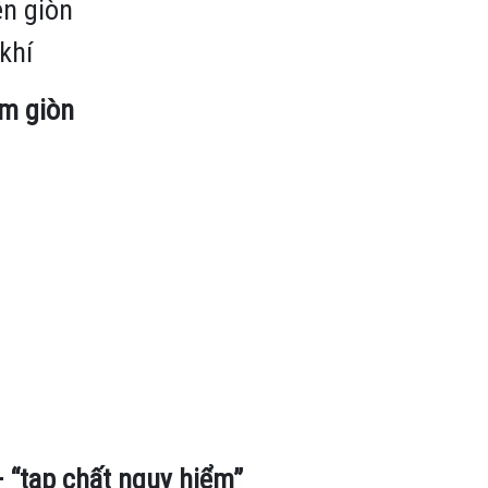
ên giòn
khí
ảm giòn
– “tạp chất nguy hiểm”