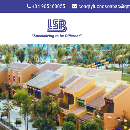
+84 905468055
congtyluongsonbac@gm