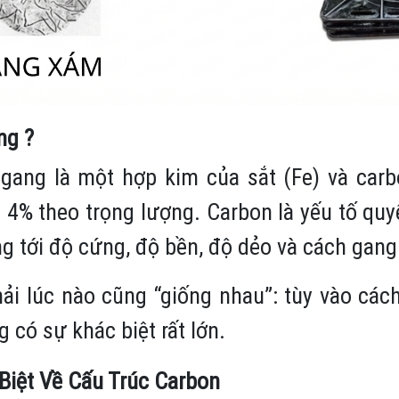
ng ?
g gang là một hợp kim của sắt (Fe) và car
4% theo trọng lượng. Carbon là yếu tố quyế
ng tới độ cứng, độ bền, độ dẻo và cách gang
i lúc nào cũng “giống nhau”: tùy vào cách 
 có sự khác biệt rất lớn.
Biệt Về Cấu Trúc Carbon