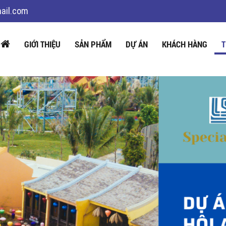
ail.com
GIỚI THIỆU
SẢN PHẨM
DỰ ÁN
KHÁCH HÀNG
T