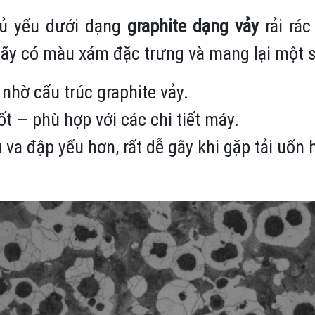
hủ yếu dưới dạng
graphite dạng vảy
rải rác
gãy có màu xám đặc trưng và mang lại một số
 nhờ cấu trúc graphite vảy.
t — phù hợp với các chi tiết máy.
u va đập yếu hơn, rất dễ gãy khi gặp tải uốn