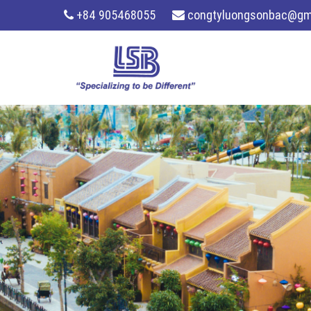
+84 905468055
congtyluongsonbac@gm