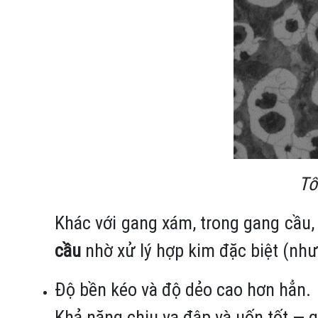
Tổ
Khác với gang xám, trong gang cầu,
cầu
nhờ xử lý hợp kim đặc biệt (như
Độ bền kéo và độ dẻo cao hơn hẳn.
Khả năng chịu va đập và uốn tốt — 