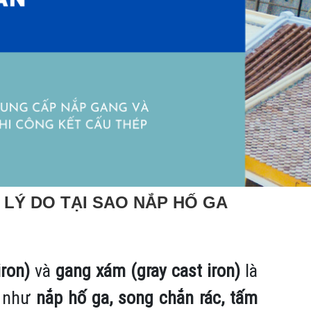
LÝ DO TẠI SAO NẮP HỐ GA
iron)
và
gang xám (gray cast iron)
là
m như
nắp hố ga, song chắn rác, tấm