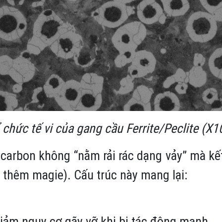
 chức tế vi của gang cầu Ferrite/Peclite (X1
 carbon không “nằm rải rác dạng vảy” mà kế
 thêm magie). Cấu trúc này mang lại:
giảm nguy cơ gãy vỡ khi bị tác động mạnh.