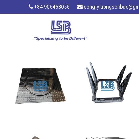
+84 905468055
congtyluongsonbac@gm