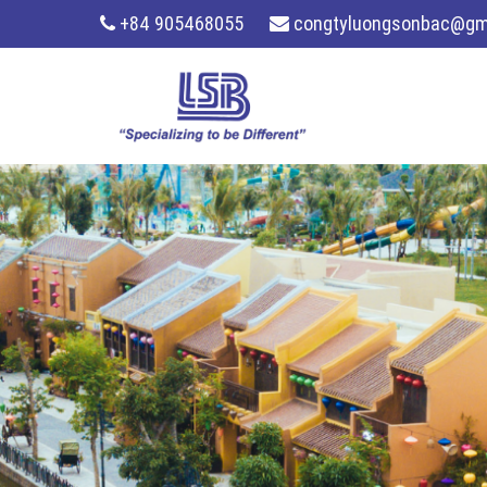
+84 905468055
congtyluongsonbac@gm