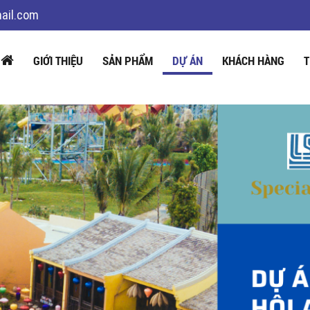
ail.com
GIỚI THIỆU
SẢN PHẨM
DỰ ÁN
KHÁCH HÀNG
T