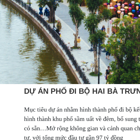
DỰ ÁN PHỐ ĐI BỘ HAI BÀ TR
Mục tiêu dự án nhằm hình thành phố đi bộ kế
hình thành khu phố sầm uất về đêm, bổ sung t
có sẵn…Mở rộng không gian và cảnh quan cho
tư, với tổng mức đầu tư gần 97 tỷ đồng